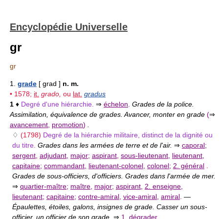
Encyclopédie Universelle
gr
gr
1.
grade
[ grad ]
n. m.
• 1578;
it.
grado,
ou
lat.
gradus
1
♦
Degré d'une hiérarchie.
⇒
échelon
.
Grades de la police.
Assimilation, équivalence de grades. Avancer, monter en grade
(
⇒
avancement
,
promotion
)
.
♢
(1798)
Degré de la hiérarchie militaire, distinct de la dignité ou
du titre.
Grades dans les armées de terre et de l'air.
⇒
caporal
;
sergent
,
adjudant
,
major
;
aspirant
,
sous-lieutenant
,
lieutenant
,
capitaine
;
commandant
,
lieutenant-colonel
,
colonel
;
2. général
.
Grades de sous-officiers, d'officiers. Grades dans l'armée de mer.
⇒
quartier-maître
;
maître
,
major
;
aspirant
,
2. enseigne
,
lieutenant
;
capitaine
;
contre-amiral
,
vice-amiral
,
amiral
.
—
Épaulettes, étoiles, galons, insignes de grade. Casser un sous-
officier, un officier de son grade.
⇒
1. dégrader
.