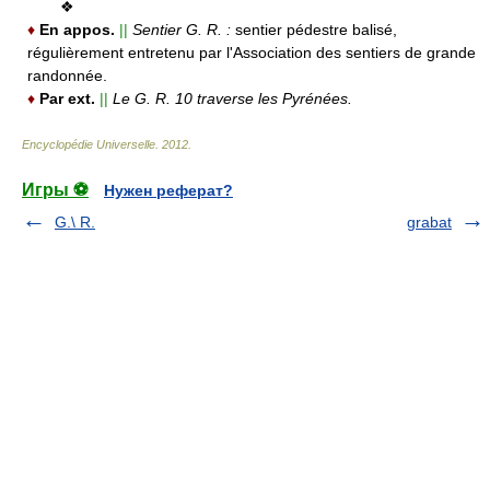
❖
♦
En appos.
||
Sentier G. R. :
sentier pédestre balisé,
régulièrement entretenu par l'Association des sentiers de grande
randonnée.
♦
Par ext.
||
Le G. R. 10 traverse les Pyrénées.
Encyclopédie Universelle
.
2012
.
Игры ⚽
Нужен реферат?
G.\ R.
grabat