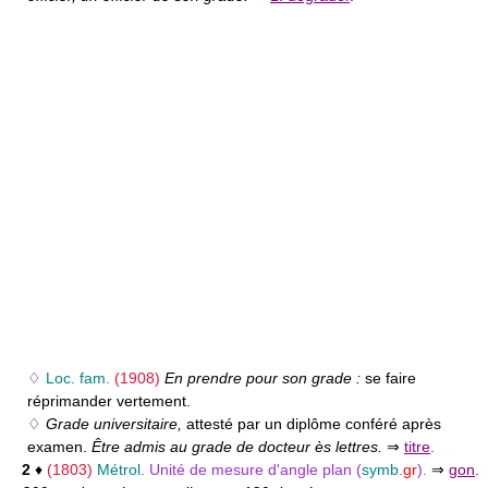
♢
Loc. fam.
(1908)
En prendre pour son grade :
se faire
réprimander vertement.
♢
Grade universitaire,
attesté par un diplôme conféré après
examen.
Être admis au grade de docteur ès lettres.
⇒
titre
.
2
♦
(1803)
Métrol.
Unité de mesure d'angle plan (
symb.
gr
).
⇒
gon
.