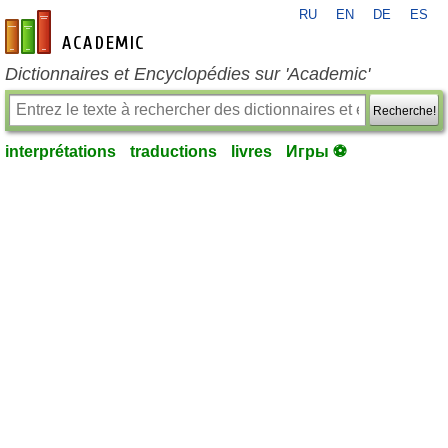
RU
EN
DE
ES
fr-academic.com
Dictionnaires et Encyclopédies sur 'Academic'
Recherche!
interprétations
traductions
livres
Игры ⚽