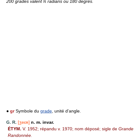
200 grades valent
π
radians ou 180 degrés.
●
gr
Symbole du
grade
, unité d'angle.
G. R.
[ʒeɛʀ]
n. m. invar.
ÉTYM.
V. 1952; répandu v. 1970; nom déposé; sigle de
Grande
Randonnée.